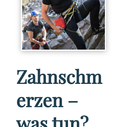
Zahnschm
erzen –
was tun?