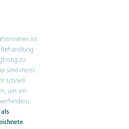
hninneren ist
e-Behandlung
fristig zu
ür sind meist
ht schnell
en, um ein
verhindern.
 als
eichnete