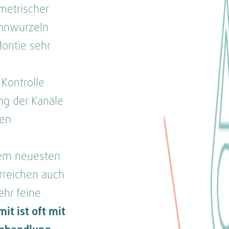
ometrischer
hnwurzeln
ontie sehr
Kontrolle
ng der Kanäle
len
 dem neuesten
erreichen auch
hr feine
it ist oft mit