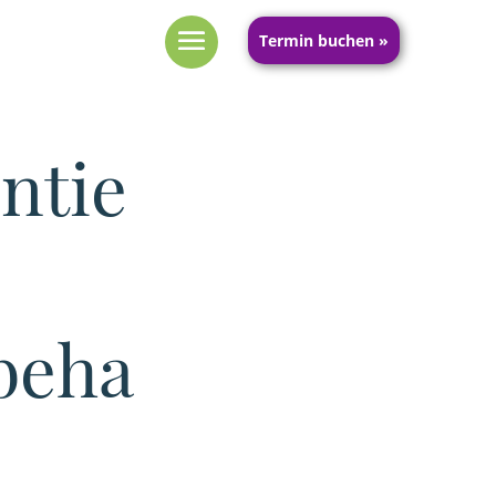
Termin buchen »
ntie
beha