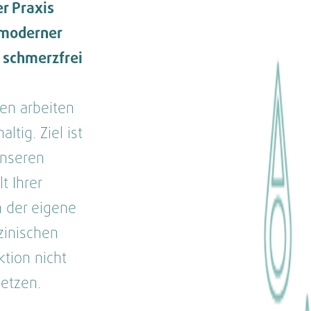
r Praxis
hmoderner
 schmerzfrei
i
en arbeiten
tig. Ziel ist
 unseren
t Ihrer
n der eigene
zinischen
ktion nicht
setzen.