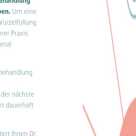
Behandlung
ben.
Um eine
Wurzelfüllung
erer Praxis
rial
lbehandlung
 der nächste
n dauerhaft
tert Ihnen Dr.