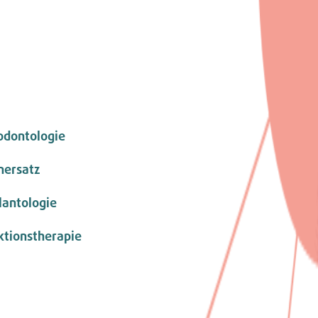
odontologie
nersatz
lantologie
ktionstherapie