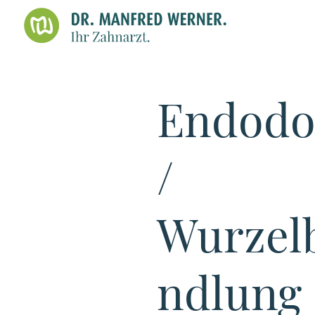
Endodo
/
Wurzel
ndlung